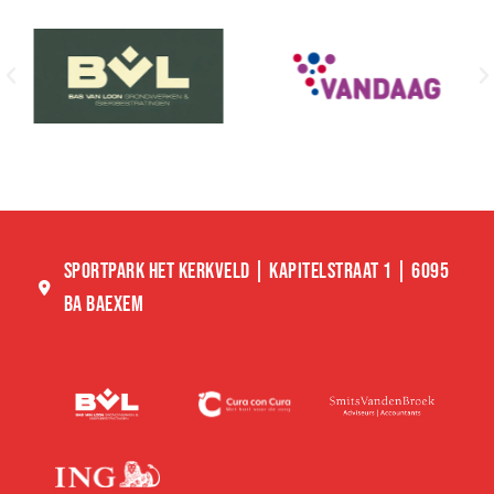
SPORTPARK HET KERKVELD | KAPITELSTRAAT 1 | 6095
BA BAEXEM