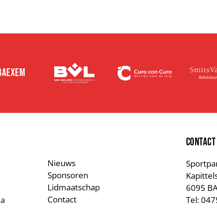
 BAEXEM
E
CONTACT
Nieuws
Sportpa
Sponsoren
Kapittel
Lidmaatschap
6095 B
Contact
a
Tel: 04