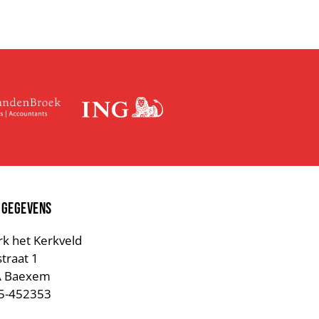
 GEGEVENS
rk het Kerkveld
straat 1
A Baexem
75-452353