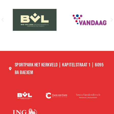
SPORTPARK HET KERKVELD | KAPITELSTRAAT 1 | 6095
BA BAEXEM