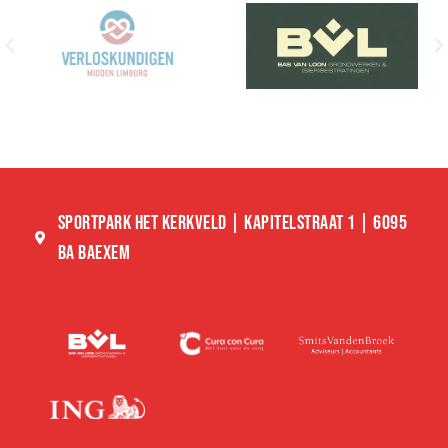
SPORTPARK HET KERKVELD | KAPITELSTRAAT 1 | 6095
BA BAEXEM