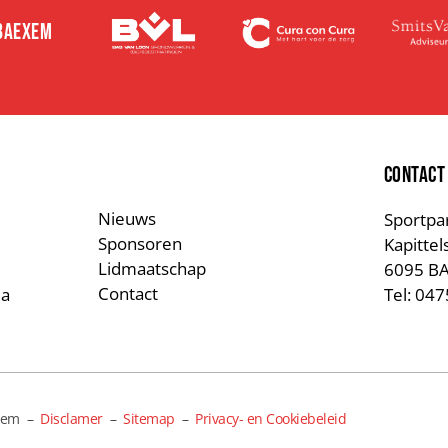
 BAEXEM
E
CONTACT
Nieuws
Sportpa
Sponsoren
Kapittel
Lidmaatschap
6095 B
Contact
a
Tel: 04
exem –
Disclamer
–
Sitemap
–
Privacy- en Cookiebeleid