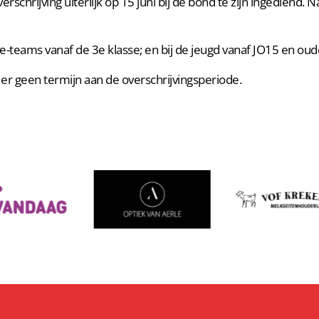
erschrijving uiterlijk op 15 juni bij de bond te zijn ingediend
ve-teams vanaf de 3e klasse; en bij de jeugd vanaf JO15 en oud
s er geen termijn aan de overschrijvingsperiode.