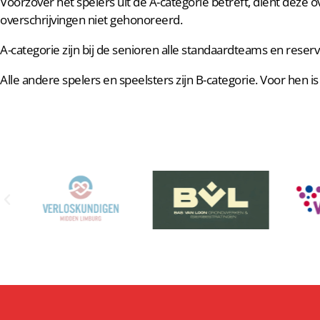
Voorzover het spelers uit de A-categorie betreft, dient deze ov
overschrijvingen niet gehonoreerd.
A-categorie zijn bij de senioren alle standaardteams en reser
Alle andere spelers en speelsters zijn B-categorie. Voor hen i