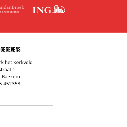
 GEGEVENS
rk het Kerkveld
straat 1
A Baexem
75-452353