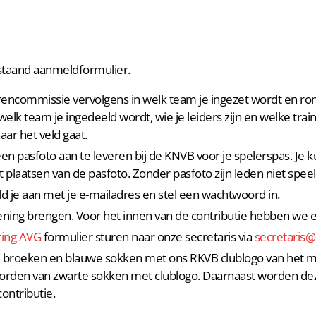
erstaand aanmeldformulier.
rencommissie vervolgens in welk team je ingezet wordt en ron
 welk team je ingedeeld wordt, wie je leiders zijn en welke trai
aar het veld gaat.
 pasfoto aan te leveren bij de KNVB voor je spelerspas. Je ku
et plaatsen van de pasfoto. Zonder pasfoto zijn leden niet spee
eld je aan met je e-mailadres en stel een wachtwoord in.
rekening brengen. Voor het innen van de contributie hebben w
ing AVG
formulier sturen naar onze secretaris via
secretaris@
te broeken en blauwe sokken met ons RKVB clublogo van het
worden van zwarte sokken met clublogo. Daarnaast worden deze
contributie.