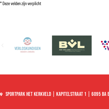
* Deze velden zijn verplicht
SPORTPARK HET KERKVELD | KAPITELSTRAAT 1 | 6095 BA