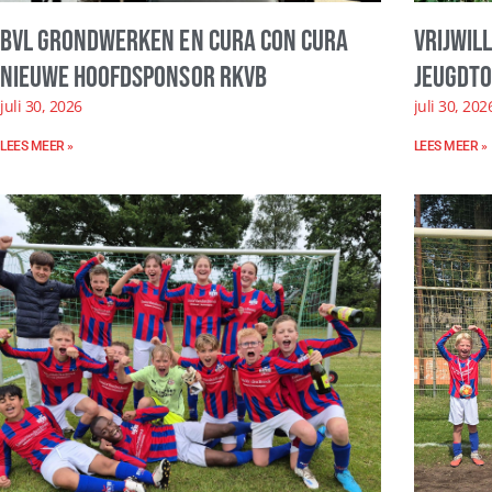
BVL Grondwerken en Cura con Cura
Vrijwil
nieuwe hoofdsponsor RKVB
Jeugdto
juli 30, 2026
juli 30, 202
LEES MEER »
LEES MEER »