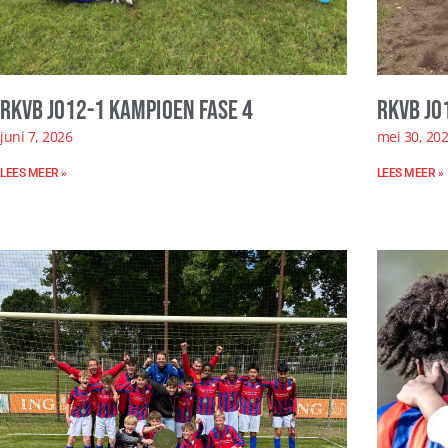
RKVB JO12-1 kampioen fase 4
RKVB JO
juni 7, 2026
mei 30, 20
LEES MEER »
LEES MEER »