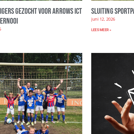
ligers gezocht voor Arrows ICT
Sluiting sportp
juni 12, 2026
ernooi
6
LEES MEER »