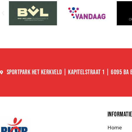
SPORTPARK HET KERKVELD | KAPITELSTRAAT 1 | 6095 BA
INFORMATI
Home