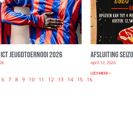
ICT Jeugdtoernooi 2026
Afsluiting seiz
026
april 12, 2026
LEES MEER »
6
7
8
9
10
11
12
13
14
15
16