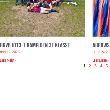
RKVB JO13-1 kampioen 3e klasse
Arrows 
mei 12, 2026
april 29, 2
LEES MEER »
LEES MEER »
1
2
3
4
5