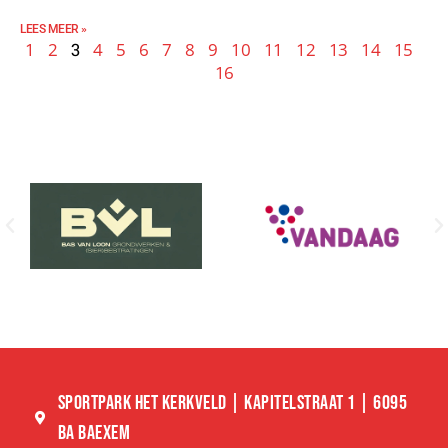
LEES MEER »
1
2
3
4
5
6
7
8
9
10
11
12
13
14
15
16
SPORTPARK HET KERKVELD | KAPITELSTRAAT 1 | 6095
BA BAEXEM