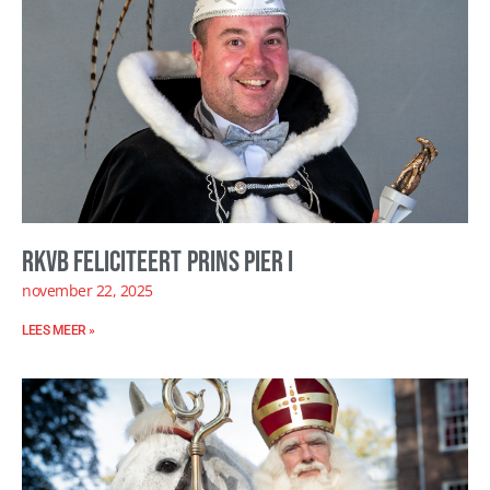
RKVB feliciteert Prins Pier I
november 22, 2025
LEES MEER »