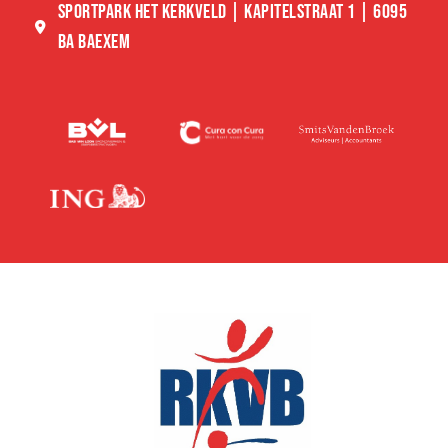
SPORTPARK HET KERKVELD | KAPITELSTRAAT 1 | 6095
BA BAEXEM