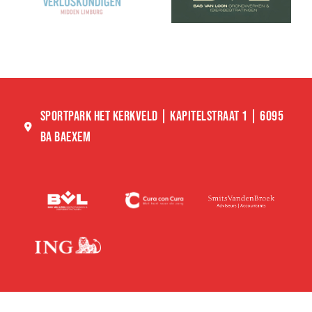
SPORTPARK HET KERKVELD | KAPITELSTRAAT 1 | 6095
BA BAEXEM