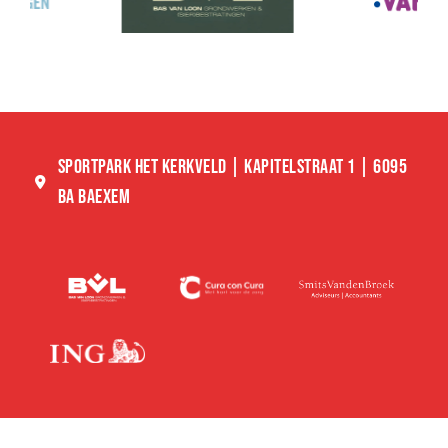
SPORTPARK HET KERKVELD | KAPITELSTRAAT 1 | 6095
BA BAEXEM