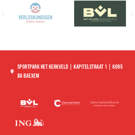
SPORTPARK HET KERKVELD | KAPITELSTRAAT 1 | 6095
BA BAEXEM