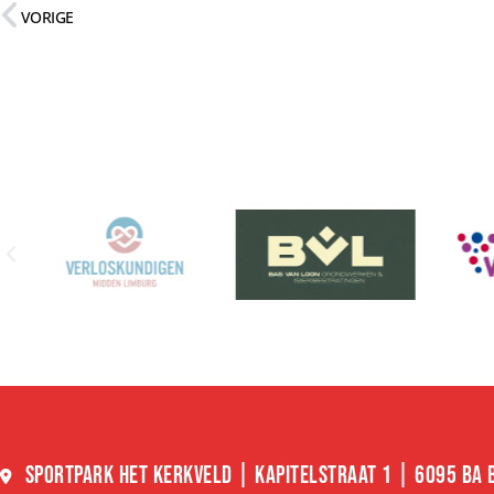
VORIGE
SPORTPARK HET KERKVELD | KAPITELSTRAAT 1 | 6095 BA