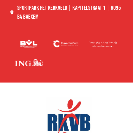
SPORTPARK HET KERKVELD | KAPITELSTRAAT 1 | 6095
BA BAEXEM