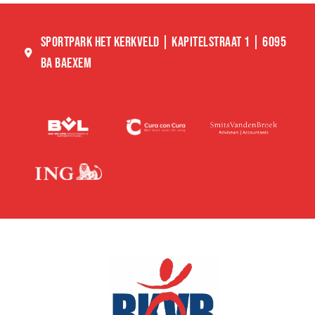
SPORTPARK HET KERKVELD | KAPITELSTRAAT 1 | 6095
BA BAEXEM