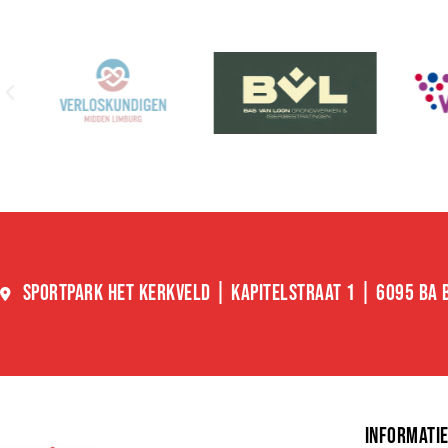
SPORTPARK HET KERKVELD | KAPITELSTRAAT 1 | 6095 BA
INFORMATI