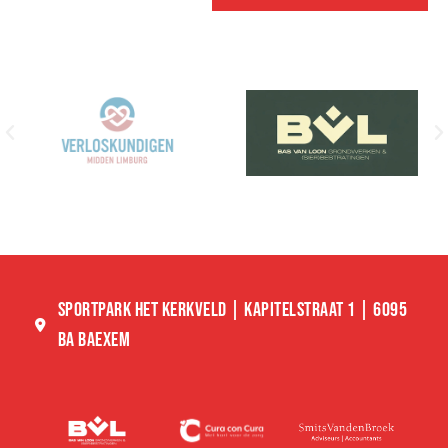
SPORTPARK HET KERKVELD | KAPITELSTRAAT 1 | 6095
BA BAEXEM