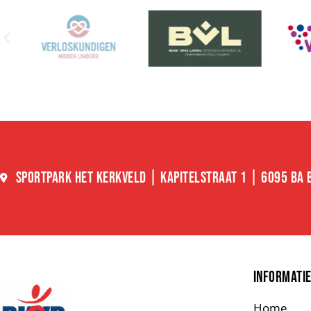
SPORTPARK HET KERKVELD | KAPITELSTRAAT 1 | 6095 BA
INFORMATI
Home