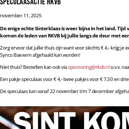
Speculaasactie RKVB
november 11, 2025
De enige echte Sinterklaas is weer bijna in het land. Tij
komen de leden van RKVB bij jullie langs de deur met een
Zorg ervoor dat jullie thuis zijn want voor slechts € 4,- krij
Synco Baexem afgehaald kan worden!
Niet thuis? Bestellen kan ook via
sponsoring@rkvb.nl
o.v.v. na
Een pakje speculaas voor € 4,- twee pakjes voor € 7,50 en drie 
De speculaas kan vanaf 22 november t/m 7 december afgeha