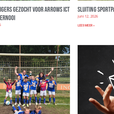
ligers gezocht voor Arrows ICT
Sluiting sportp
juni 12, 2026
ernooi
6
LEES MEER »