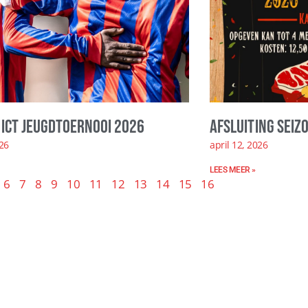
ICT Jeugdtoernooi 2026
Afsluiting seiz
026
april 12, 2026
LEES MEER »
6
7
8
9
10
11
12
13
14
15
16