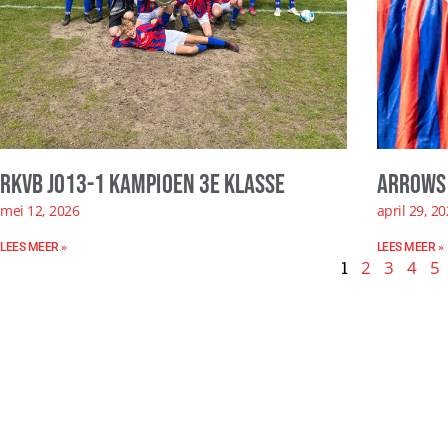
RKVB JO13-1 kampioen 3e klasse
Arrows 
mei 12, 2026
april 29, 2
LEES MEER »
LEES MEER »
1
2
3
4
5