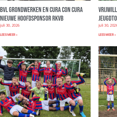
BVL Grondwerken en Cura con Cura
Vrijwil
nieuwe hoofdsponsor RKVB
Jeugdto
juli 30, 2026
juli 30, 202
LEES MEER »
LEES MEER »