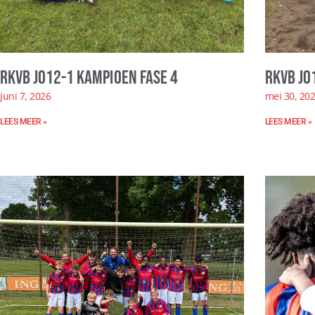
RKVB JO12-1 kampioen fase 4
RKVB JO
juni 7, 2026
mei 30, 20
LEES MEER »
LEES MEER »