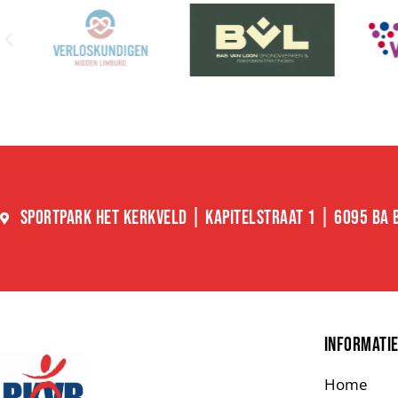
SPORTPARK HET KERKVELD | KAPITELSTRAAT 1 | 6095 BA
INFORMATI
Home