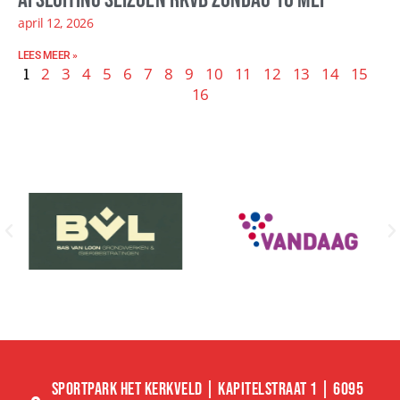
april 12, 2026
LEES MEER »
1
2
3
4
5
6
7
8
9
10
11
12
13
14
15
16
SPORTPARK HET KERKVELD | KAPITELSTRAAT 1 | 6095