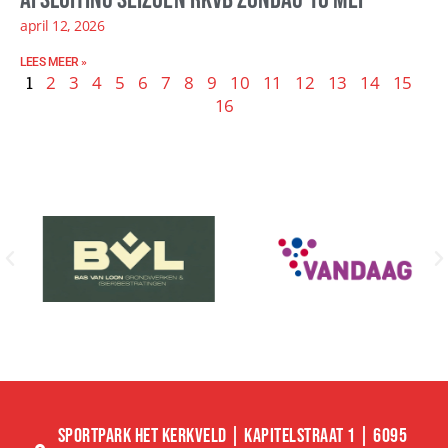
april 12, 2026
LEES MEER »
1
2
3
4
5
6
7
8
9
10
11
12
13
14
15
16
SPORTPARK HET KERKVELD | KAPITELSTRAAT 1 | 6095