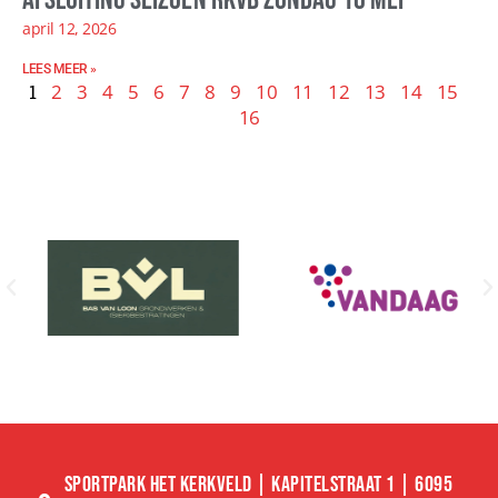
april 12, 2026
LEES MEER »
1
2
3
4
5
6
7
8
9
10
11
12
13
14
15
16
SPORTPARK HET KERKVELD | KAPITELSTRAAT 1 | 6095