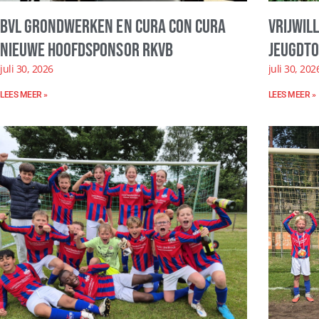
BVL Grondwerken en Cura con Cura
Vrijwil
nieuwe hoofdsponsor RKVB
Jeugdto
juli 30, 2026
juli 30, 202
LEES MEER »
LEES MEER »