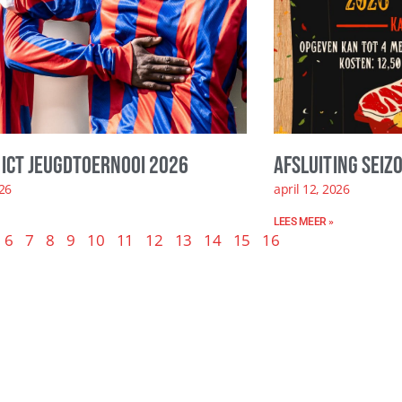
ICT Jeugdtoernooi 2026
Afsluiting seiz
026
april 12, 2026
LEES MEER »
6
7
8
9
10
11
12
13
14
15
16