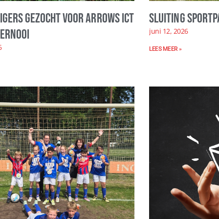
ligers gezocht voor Arrows ICT
Sluiting sportp
juni 12, 2026
ernooi
6
LEES MEER »