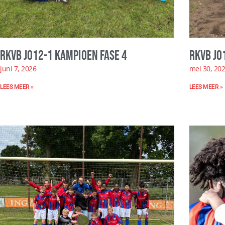
RKVB JO12-1 kampioen fase 4
RKVB JO
juni 7, 2026
mei 30, 20
LEES MEER »
LEES MEER »