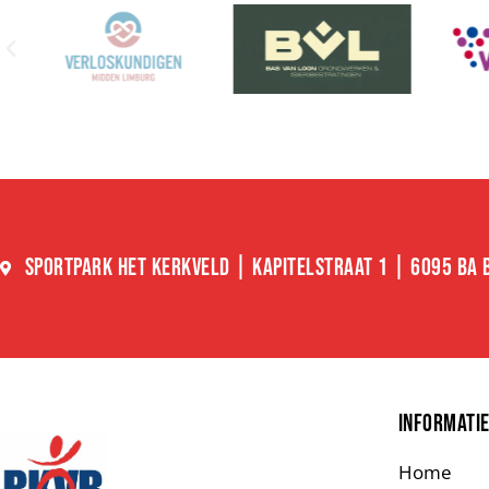
SPORTPARK HET KERKVELD | KAPITELSTRAAT 1 | 6095 BA
INFORMATI
Home