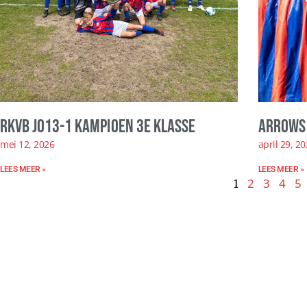
RKVB JO13-1 kampioen 3e klasse
Arrows 
mei 12, 2026
april 29, 2
LEES MEER »
LEES MEER »
1
2
3
4
5