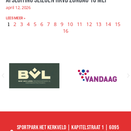
april 12, 2026
LEES MEER »
1
2
3
4
5
6
7
8
9
10
11
12
13
14
15
16
SPORTPARK HET KERKVELD | KAPITELSTRAAT 1 | 6095