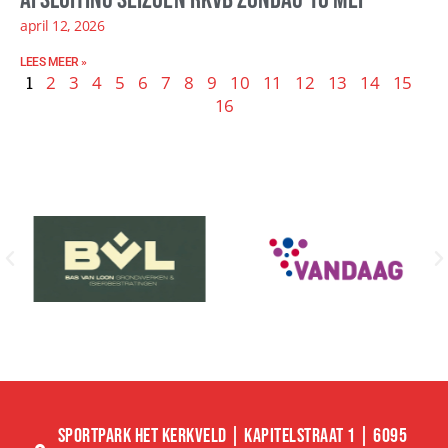
april 12, 2026
LEES MEER »
1
2
3
4
5
6
7
8
9
10
11
12
13
14
15
16
SPORTPARK HET KERKVELD | KAPITELSTRAAT 1 | 6095