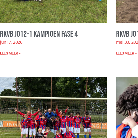
RKVB JO12-1 kampioen fase 4
RKVB JO
juni 7, 2026
mei 30, 20
LEES MEER »
LEES MEER »