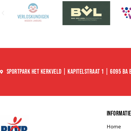
SPORTPARK HET KERKVELD | KAPITELSTRAAT 1 | 6095 BA
INFORMATI
Home