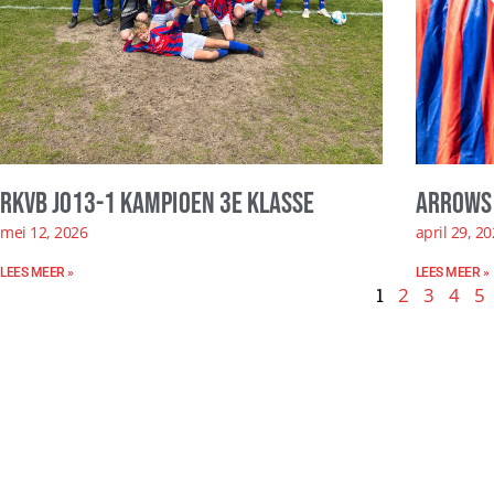
RKVB JO13-1 kampioen 3e klasse
Arrows 
mei 12, 2026
april 29, 2
LEES MEER »
LEES MEER »
1
2
3
4
5