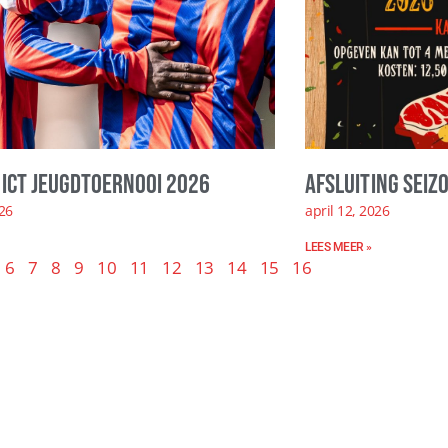
ICT Jeugdtoernooi 2026
Afsluiting seiz
026
april 12, 2026
LEES MEER »
6
7
8
9
10
11
12
13
14
15
16