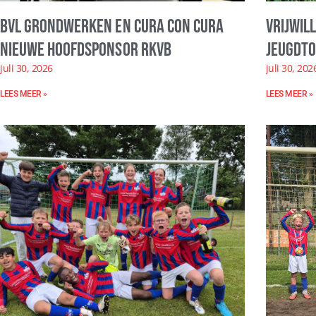
BVL Grondwerken en Cura con Cura
Vrijwil
nieuwe hoofdsponsor RKVB
Jeugdto
juli 30, 2026
juli 30, 202
LEES MEER »
LEES MEER »