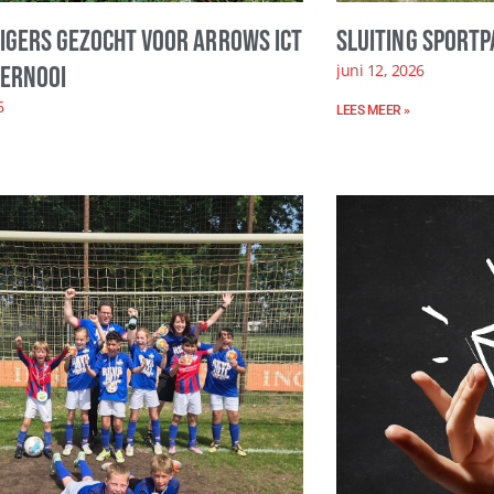
ligers gezocht voor Arrows ICT
Sluiting sportp
juni 12, 2026
ernooi
6
LEES MEER »