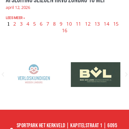
april 12, 2026
LEES MEER »
1
2
3
4
5
6
7
8
9
10
11
12
13
14
15
16
SPORTPARK HET KERKVELD | KAPITELSTRAAT 1 | 6095