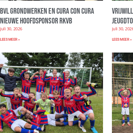
BVL Grondwerken en Cura con Cura
Vrijwil
nieuwe hoofdsponsor RKVB
Jeugdto
juli 30, 2026
juli 30, 202
LEES MEER »
LEES MEER »