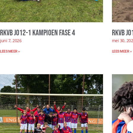
RKVB JO12-1 kampioen fase 4
RKVB JO
juni 7, 2026
mei 30, 20
LEES MEER »
LEES MEER »