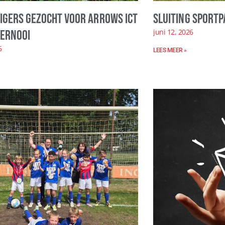
ligers gezocht voor Arrows ICT
Sluiting sportp
juni 12, 2026
ernooi
6
LEES MEER »