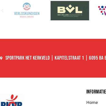
SPORTPARK HET KERKVELD | KAPITELSTRAAT 1 | 6095 BA
INFORMATI
Home