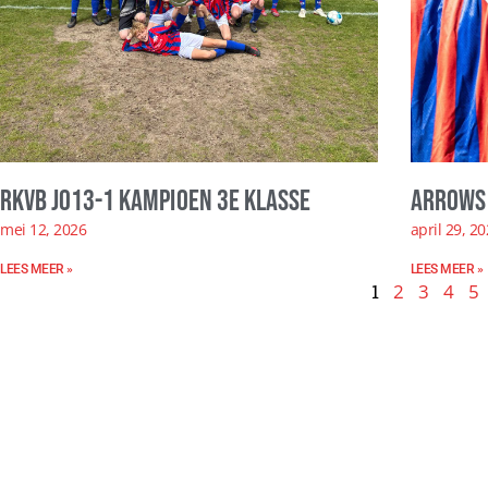
RKVB JO13-1 kampioen 3e klasse
Arrows 
mei 12, 2026
april 29, 2
LEES MEER »
LEES MEER »
1
2
3
4
5