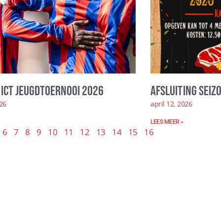
ICT Jeugdtoernooi 2026
Afsluiting seiz
026
april 12, 2026
LEES MEER »
6
7
8
9
10
11
12
13
14
15
16