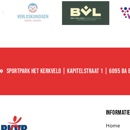
SPORTPARK HET KERKVELD | KAPITELSTRAAT 1 | 6095 BA
INFORMATI
Home