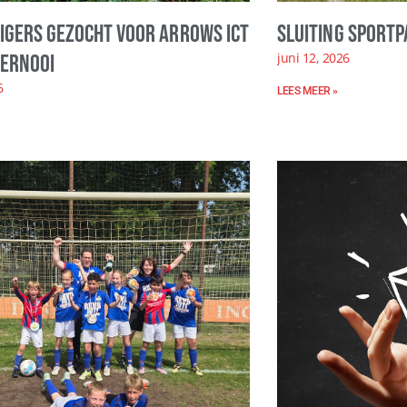
ligers gezocht voor Arrows ICT
Sluiting sportp
juni 12, 2026
ernooi
6
LEES MEER »