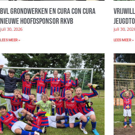
BVL Grondwerken en Cura con Cura
Vrijwil
nieuwe hoofdsponsor RKVB
Jeugdto
juli 30, 2026
juli 30, 202
LEES MEER »
LEES MEER »