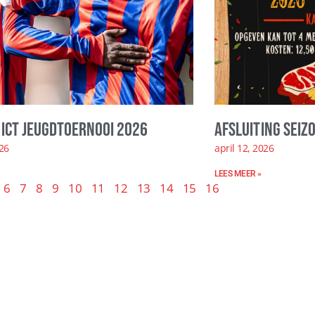
ICT Jeugdtoernooi 2026
Afsluiting seiz
026
april 12, 2026
LEES MEER »
6
7
8
9
10
11
12
13
14
15
16