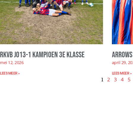
RKVB JO13-1 kampioen 3e klasse
Arrows 
mei 12, 2026
april 29, 2
LEES MEER »
LEES MEER »
1
2
3
4
5