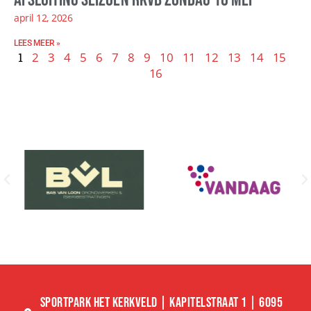
april 12, 2026
LEES MEER »
1
2
3
4
5
6
7
8
9
10
11
12
13
14
15
16
SPORTPARK HET KERKVELD | KAPITELSTRAAT 1 | 6095