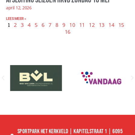
april 12, 2026
LEES MEER »
1
2
3
4
5
6
7
8
9
10
11
12
13
14
15
16
SPORTPARK HET KERKVELD | KAPITELSTRAAT 1 | 6095