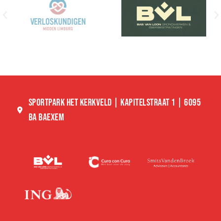
SPORTPARK HET KERKVELD | KAPITELSTRAAT 1 | 6095
BA BAEXEM