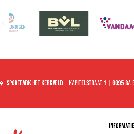
SPORTPARK HET KERKVELD | KAPITELSTRAAT 1 | 6095 BA
INFORMATI