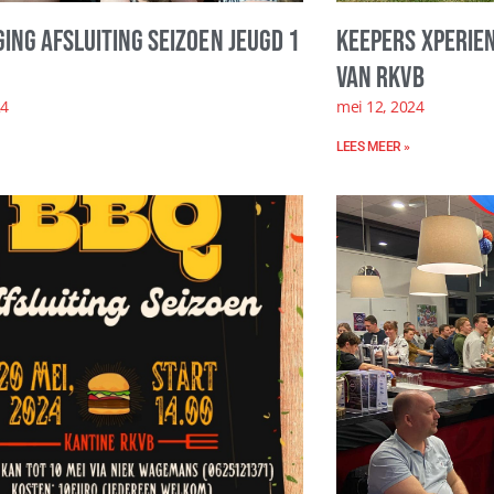
ging afsluiting seizoen jeugd 1
Keepers Xperie
van RKVB
24
mei 12, 2024
LEES MEER »