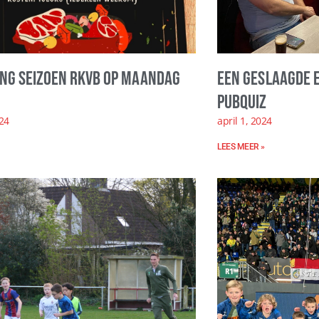
ing seizoen RKVB op maandag
Een geslaagde 
Pubquiz
024
april 1, 2024
LEES MEER »