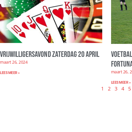
Vrijwilligersavond zaterdag 20 april
Voetbal
maart 26, 2024
Fortuna
maart 26, 
LEES MEER »
LEES MEER »
1
2
3
4
5