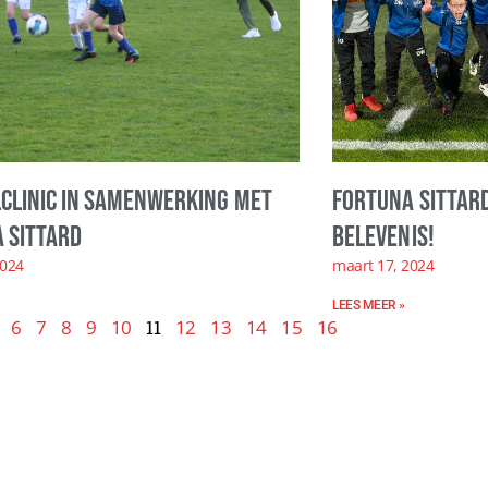
clinic in samenwerking met
Fortuna Sittard
 Sittard
belevenis!
2024
maart 17, 2024
LEES MEER »
6
7
8
9
10
11
12
13
14
15
16