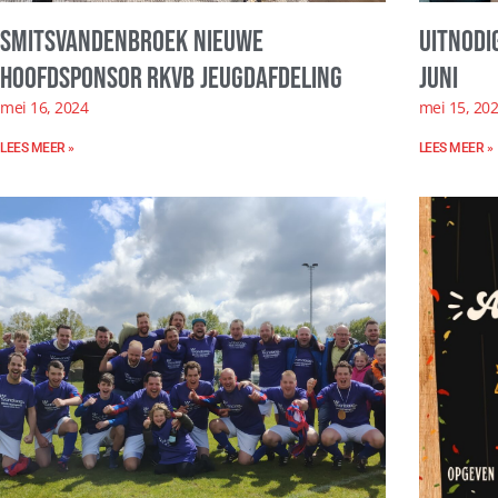
SmitsVandenBroek nieuwe
Uitnodi
hoofdsponsor RKVB jeugdafdeling
juni
mei 16, 2024
mei 15, 20
LEES MEER »
LEES MEER »