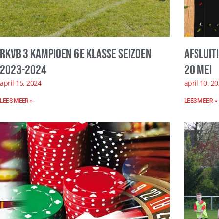
RKVB 3 kampioen 6e klasse seizoen
Afsluit
2023-2024
20 mei
april 15, 2024
april 10, 2
LEES MEER »
LEES MEER »