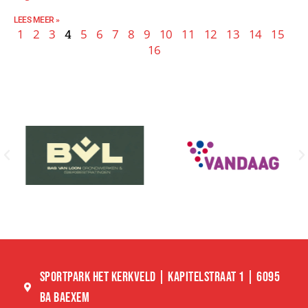
LEES MEER »
1
2
3
4
5
6
7
8
9
10
11
12
13
14
15
16
SPORTPARK HET KERKVELD | KAPITELSTRAAT 1 | 6095
BA BAEXEM