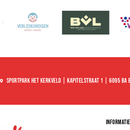
SPORTPARK HET KERKVELD | KAPITELSTRAAT 1 | 6095 BA
INFORMATI