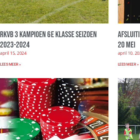
RKVB 3 kampioen 6e klasse seizoen
Afsluit
2023-2024
20 mei
april 15, 2024
april 10, 2
LEES MEER »
LEES MEER »