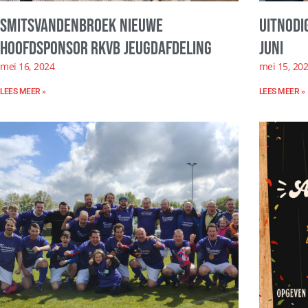
SmitsVandenBroek nieuwe
Uitnodi
hoofdsponsor RKVB jeugdafdeling
juni
mei 16, 2024
mei 15, 20
LEES MEER »
LEES MEER »