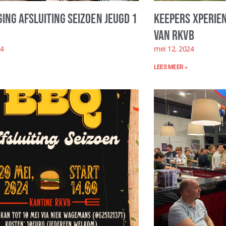
ging afsluiting seizoen jeugd 1
Keepers Xperie
van RKVB
24
mei 12, 2024
LEES MEER »