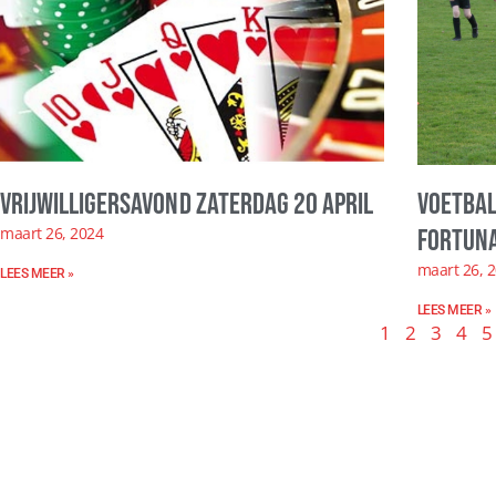
Vrijwilligersavond zaterdag 20 april
Voetbal
maart 26, 2024
Fortuna
maart 26, 
LEES MEER »
LEES MEER »
1
2
3
4
5