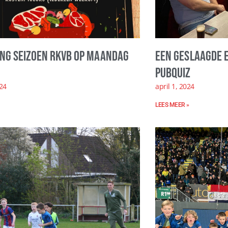
ing seizoen RKVB op maandag
Een geslaagde 
Pubquiz
024
april 1, 2024
LEES MEER »