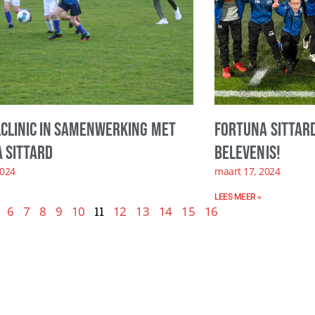
clinic in samenwerking met
Fortuna Sittard
 Sittard
belevenis!
2024
maart 17, 2024
LEES MEER »
6
7
8
9
10
11
12
13
14
15
16