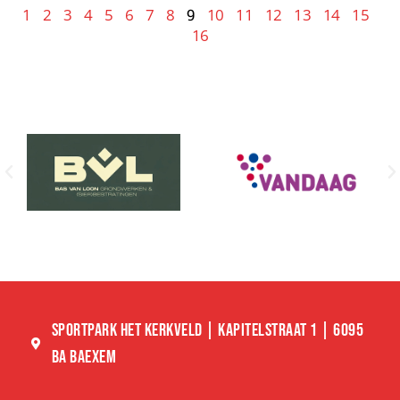
1
2
3
4
5
6
7
8
9
10
11
12
13
14
15
16
SPORTPARK HET KERKVELD | KAPITELSTRAAT 1 | 6095
BA BAEXEM